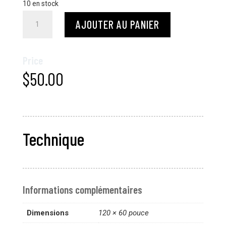
10 en stock
quantité
AJOUTER AU PANIER
de
Street
Art
Price
Painting
$
50.00
02
Technique
Informations complémentaires
Dimensions
120 × 60 pouce