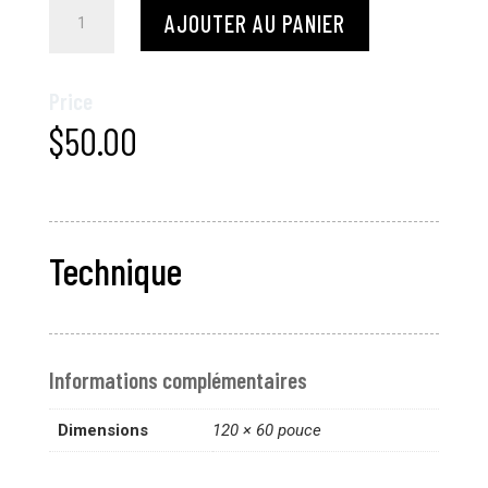
quantité
AJOUTER AU PANIER
de
Abstract
Art
Price
07
$
50.00
Technique
Informations complémentaires
Dimensions
120 × 60 pouce