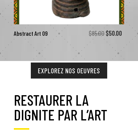
Le
Le
$
85.00
$
50.00
Abstract Art 09
prix
prix
initial
actuel
était :
est :
$85.00.
$50.00
EXPLOREZ NOS OEUVRES
RESTAURER LA
DIGNITE PAR L’ART