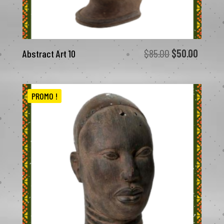
Le
Le
$
85.00
$
50.00
Abstract Art 10
prix
prix
initial
actuel
était :
est :
PROMO !
$85.00.
$50.00