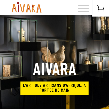

AIVARA
L’ART DES ARTISANS D’AFRIQUE, À
PORTEE DE MAIN